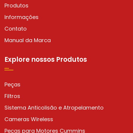
Produtos
branco
Informações
Sirene de ré som de branco
Sistema de alerta de proximidade
Contato
Zone Safe
Manual da Marca
Sistema de camera para
Explore nossos Produtos
empilhadeira
Sistema anticolisão para veículos
Sistema anticolisão para ponte
Peças
rolante
Filtros
Sistema anticolisão
Sistema Anticolisão e Atropelamento
Sensores para plataformas
Cameras Wireless
Sensor de sono
Peças para Motores Cummins