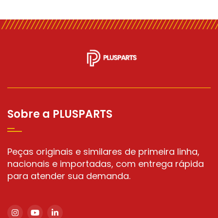
Motor cummins 6 cilindros
Cummins
Pneu maciço para empilhadeira
Pneu para empilhadeira
Peças Cummins
Blue Spot empilhadeira
Sobre a PLUSPARTS
Motor de partida para empilhadeira
Peças para empilhadeira Toyota
Peças empilhadeira hyster
Peças originais e similares de primeira linha,
nacionais e importadas, com entrega rápida
Peças para empilhadeira Yale
para atender sua demanda.
Peças para empilhadeira hyster
Peças de empilhadeira