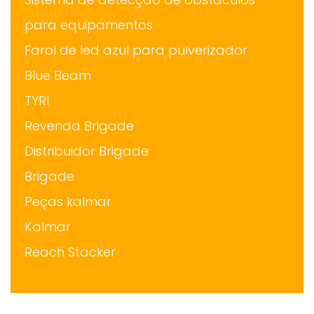
Sistema de detecção de obstáculos
para equipamentos
Farol de led azul para pulverizador
Blue Beam
TYRI
Revenda Brigade
Distribuidor Brigade
Brigade
Peças kalmar
Kalmar
Reach Stacker
Geradores Cummins
Motor cummins 4 cilindros