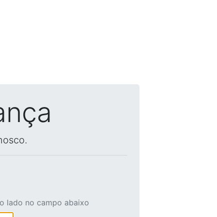
ança
nosco.
ao lado no campo abaixo