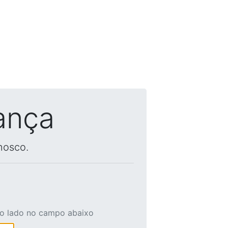
ança
nosco.
ao lado no campo abaixo