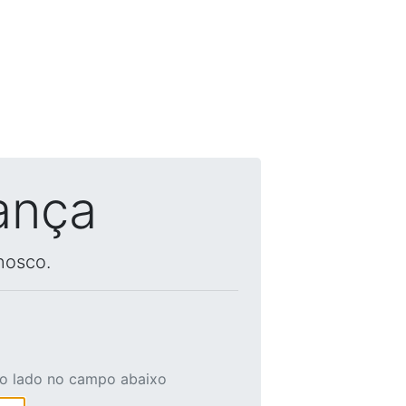
ança
nosco.
ao lado no campo abaixo