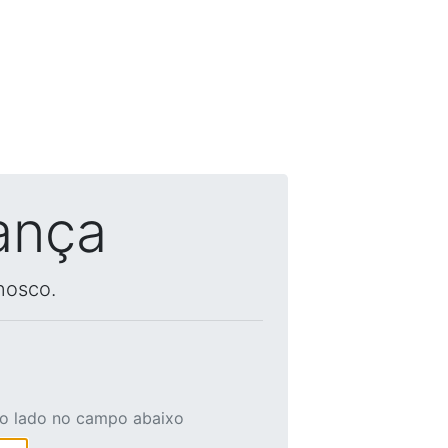
ança
nosco.
ao lado no campo abaixo