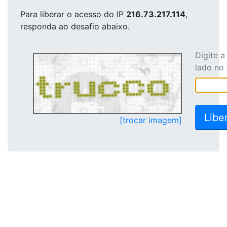
Para liberar o acesso
do IP
216.73.217.114
,
responda ao desafio abaixo.
Digite 
lado no
[trocar imagem]